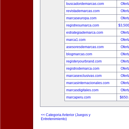
buscadordemarcas.com
Ofert
revistademarcas.com
Ofert
marcaseuropa.com
Ofert
registresumarca.com
$3,50
estrategiademarca.com
Ofert
marca1.com
Ofert
asesoresdemarcas.com
Ofert
blogmarcas.com
Ofert
registeryourbrand.com
Ofert
registrodemarca.com
Ofert
marcasexclusivas.com
Ofert
marcasinternacionales.com
Ofert
marcasdigitales.com
Ofert
marcaperu.com
$650
<< Categoria Anterior (Juegos y
Entretenimiento)