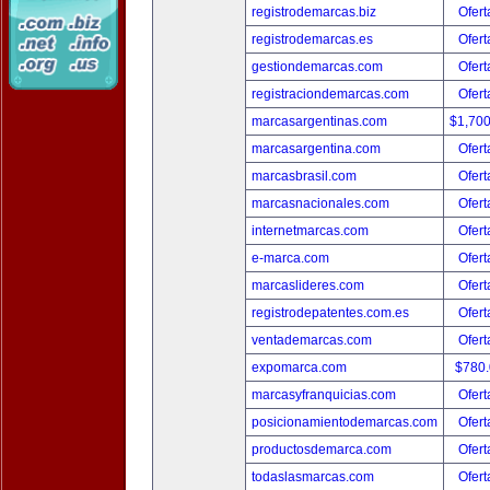
registrodemarcas.biz
Ofert
registrodemarcas.es
Ofert
gestiondemarcas.com
Ofert
registraciondemarcas.com
Ofert
marcasargentinas.com
$1,70
marcasargentina.com
Ofert
marcasbrasil.com
Ofert
marcasnacionales.com
Ofert
internetmarcas.com
Ofert
e-marca.com
Ofert
marcaslideres.com
Ofert
registrodepatentes.com.es
Ofert
ventademarcas.com
Ofert
expomarca.com
$780
marcasyfranquicias.com
Ofert
posicionamientodemarcas.com
Ofert
productosdemarca.com
Ofert
todaslasmarcas.com
Ofert