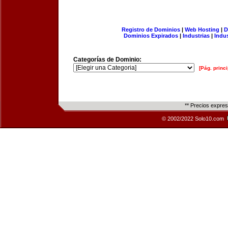
Registro de Dominios
|
Web Hosting
|
D
Dominios Expirados
|
Industrias
|
Indu
Categorías de Dominio:
[Pág. princi
** Precios expre
© 2002/2022 Solo10.com