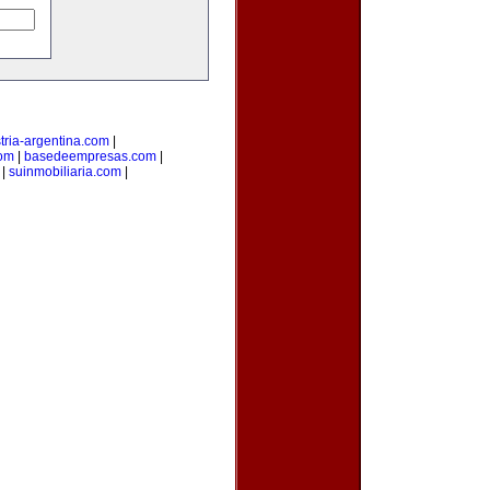
tria-argentina.com
|
com
|
basedeempresas.com
|
|
suinmobiliaria.com
|