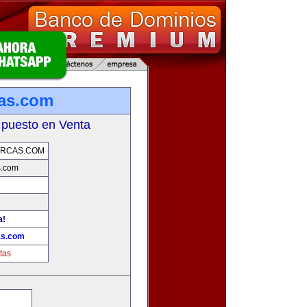
as.com
 puesto en Venta
RCAS.COM
s.com
a!
as.com
tas