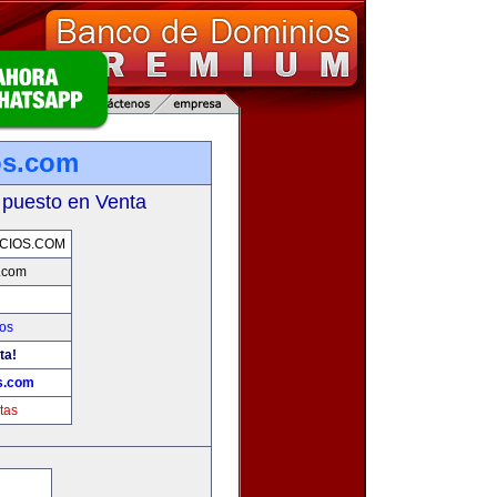
os.com
 puesto en Venta
CIOS.COM
s.com
os
ta!
os.com
tas