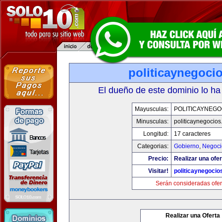
politicaynegoci
El dueño de este dominio lo ha
Mayusculas:
POLITICAYNEGO
Minusculas:
politicaynegocio
Longitud:
17 caracteres
Categorias:
Gobierno
,
Negoci
Precio:
Realizar una ofer
Visitar!
politicaynegoci
Serán consideradas ofer
Realizar una Oferta