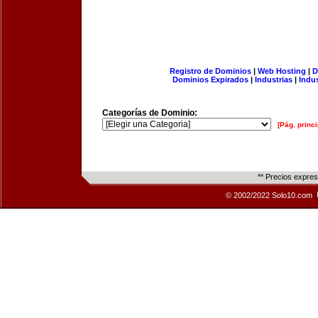
Registro de Dominios
|
Web Hosting
|
D
Dominios Expirados
|
Industrias
|
Indu
Categorías de Dominio:
[Pág. princi
** Precios expre
© 2002/2022 Solo10.com