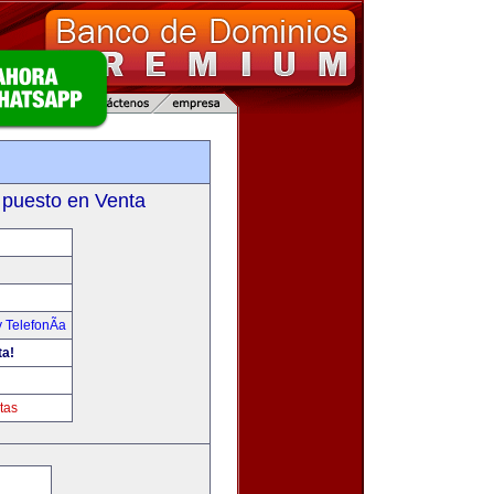
 puesto en Venta
 TelefonÃ­a
ta!
tas