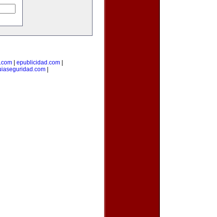
a.com
|
epublicidad.com
|
uiaseguridad.com
|