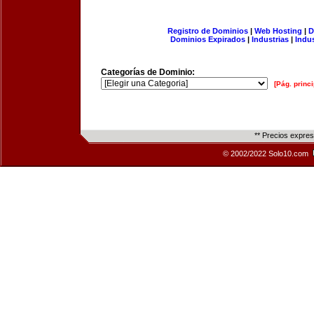
Registro de Dominios
|
Web Hosting
|
D
Dominios Expirados
|
Industrias
|
Indu
Categorías de Dominio:
[Pág. princi
** Precios expre
© 2002/2022 Solo10.com