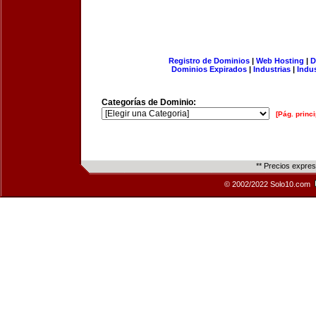
Registro de Dominios
|
Web Hosting
|
D
Dominios Expirados
|
Industrias
|
Indu
Categorías de Dominio:
[Pág. princi
** Precios expre
© 2002/2022 Solo10.com