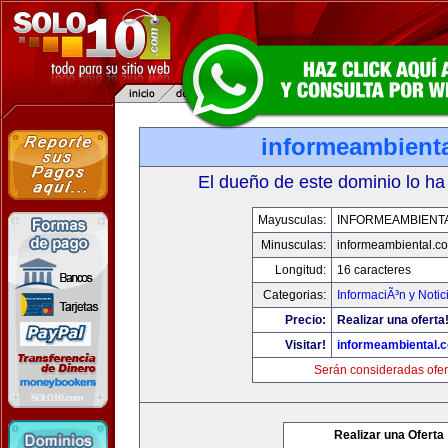
informeambient
El dueño de este dominio lo ha
Mayusculas:
INFORMEAMBIENT
Minusculas:
informeambiental.c
Longitud:
16 caracteres
Categorias:
InformaciÃ³n y Notic
Precio:
Realizar una oferta
Visitar!
informeambiental.
Serán consideradas ofer
Realizar una Oferta