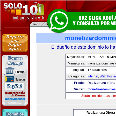
monetizardomin
El dueño de este dominio lo ha
Mayusculas:
MONETIZARDOMIN
Minusculas:
monetizardominios
Longitud:
17 caracteres
Categorias:
Internet
,
Web Hostin
Precio:
Realizar una oferta
Visitar!
monetizardominio
Serán consideradas ofer
Realizar una Oferta