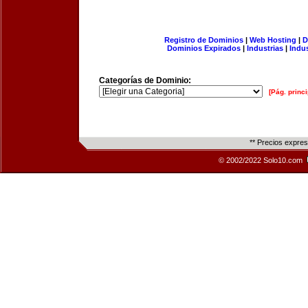
Registro de Dominios
|
Web Hosting
|
D
Dominios Expirados
|
Industrias
|
Indu
Categorías de Dominio:
[Pág. princi
** Precios expre
© 2002/2022 Solo10.com