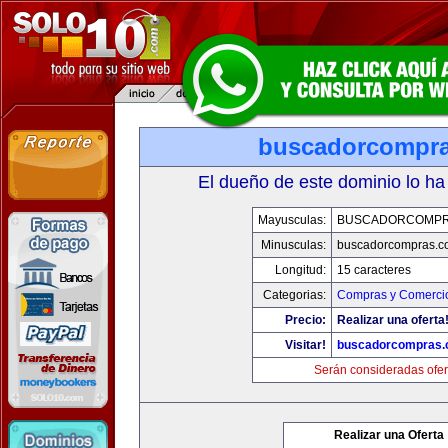
buscadorcompr
El dueño de este dominio lo ha
Mayusculas:
BUSCADORCOMPR
Minusculas:
buscadorcompras.c
Longitud:
15 caracteres
Categorias:
Compras y Comercio
Precio:
Realizar una oferta
Visitar!
buscadorcompras
Serán consideradas ofer
Realizar una Oferta