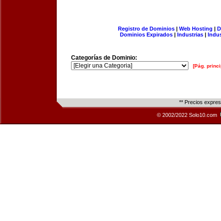
Registro de Dominios
|
Web Hosting
|
D
Dominios Expirados
|
Industrias
|
Indu
Categorías de Dominio:
[Pág. princi
** Precios expre
© 2002/2022 Solo10.com